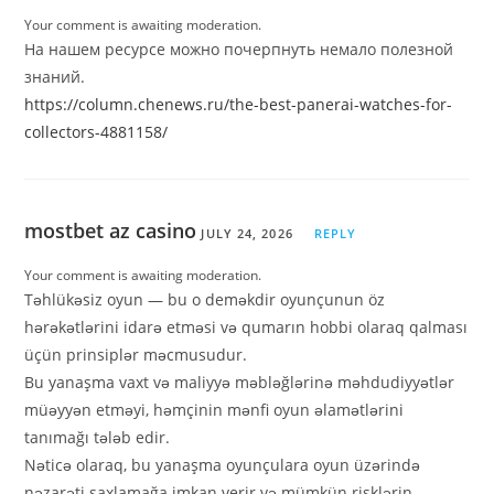
Your comment is awaiting moderation.
На нашем ресурсе можно почерпнуть немало полезной
знаний.
https://column.chenews.ru/the-best-panerai-watches-for-
collectors-4881158/
mostbet az casino
JULY 24, 2026
REPLY
Your comment is awaiting moderation.
Təhlükəsiz oyun — bu o deməkdir oyunçunun öz
hərəkətlərini idarə etməsi və qumarın hobbi olaraq qalması
üçün prinsiplər məcmusudur.
Bu yanaşma vaxt və maliyyə məbləğlərinə məhdudiyyətlər
müəyyən etməyi, həmçinin mənfi oyun əlamətlərini
tanımağı tələb edir.
Nəticə olaraq, bu yanaşma oyunçulara oyun üzərində
nəzarəti saxlamağa imkan verir və mümkün risklərin