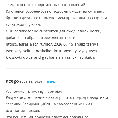
элегантности и современных направлений.
Ключевой особенностью подобных моделей считается
броский дизайн с применением премиальных сырья и
культовой отделки.
Они великолепно смотрятся для ежедневной носки,
добавляя в образ штрих элегантности.
https://eurasia-log.ru/blog/2026-07-15-analiz-tseny-i-
tsenovoy-politiki-naskolko-dostupnymi-yavlyayutsya-
krossovki-dolce-and-gabbana-na-raznykh-rynkakh/
acego
JULY 15, 2026
REPLY
Your comment is awaiting moderation.
Разумное отношение к азарту — это подход к азартным
сессиям, базирующийся на самоограничении и
осознании рисков.
Эта концепция подразумевает добровольное