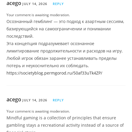
acego
JULY 14, 2026
REPLY
Your comment is awaiting moderation.
Осознанный гемблинг — это подход к азартным сессиям,
базирующийся на самоограничении и понимании
последствий.
Эта концепция подразумевает осознанное
лимитирование продолжительности и расходов на игру.
Любой игрок обязан заранее устанавливать пределы
потерь и неукоснительно их соблюдать.
https://societyblog.permgorod.ru/50af33uTk4ZP/
acego
JULY 14, 2026
REPLY
Your comment is awaiting moderation.
Mindful gaming is a collection of principles that ensure
gambling stays a recreational activity instead of a source of