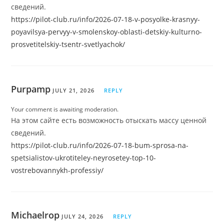
сведений.
https://pilot-club.ru/info/2026-07-18-v-posyolke-krasnyy-
poyavilsya-pervyy-v-smolenskoy-oblasti-detskiy-kulturno-
prosvetitelskiy-tsentr-svetlyachok/
Purpamp
JULY 21, 2026
REPLY
Your comment is awaiting moderation.
На этом сайте есть возможность отыскать массу ценной
сведений.
https://pilot-club.ru/info/2026-07-18-bum-sprosa-na-
spetsialistov-ukrotiteley-neyrosetey-top-10-
vostrebovannykh-professiy/
Michaelrop
JULY 24, 2026
REPLY