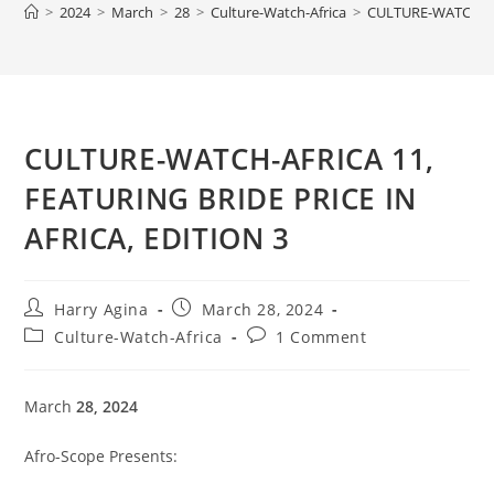
>
2024
>
March
>
28
>
Culture-Watch-Africa
>
CULTURE-WATCH-AFR
CULTURE-WATCH-AFRICA 11,
FEATURING BRIDE PRICE IN
AFRICA, EDITION 3
Post
Post
Harry Agina
March 28, 2024
author:
published:
Post
Post
Culture-Watch-Africa
1 Comment
category:
comments:
March
28, 2024
Afro-Scope Presents: