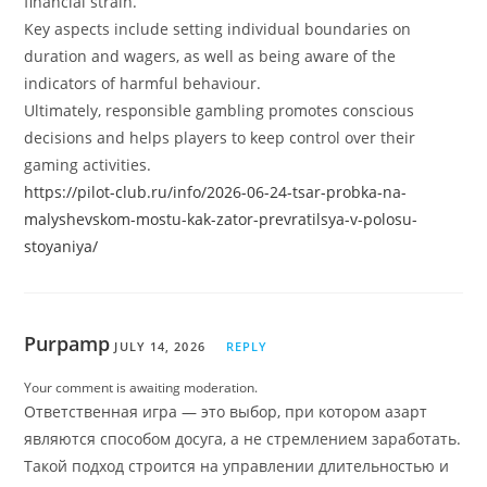
financial strain.
Key aspects include setting individual boundaries on
duration and wagers, as well as being aware of the
indicators of harmful behaviour.
Ultimately, responsible gambling promotes conscious
decisions and helps players to keep control over their
gaming activities.
https://pilot-club.ru/info/2026-06-24-tsar-probka-na-
malyshevskom-mostu-kak-zator-prevratilsya-v-polosu-
stoyaniya/
Purpamp
JULY 14, 2026
REPLY
Your comment is awaiting moderation.
Ответственная игра — это выбор, при котором азарт
являются способом досуга, а не стремлением заработать.
Такой подход строится на управлении длительностью и