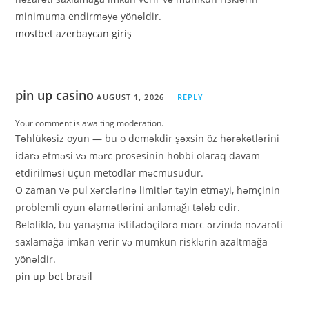
minimuma endirməyə yönəldir.
mostbet azerbaycan giriş
pin up casino
AUGUST 1, 2026
REPLY
Your comment is awaiting moderation.
Təhlükəsiz oyun — bu o deməkdir şəxsin öz hərəkətlərini
idarə etməsi və mərc prosesinin hobbi olaraq davam
etdirilməsi üçün metodlar məcmusudur.
O zaman və pul xərclərinə limitlər təyin etməyi, həmçinin
problemli oyun əlamətlərini anlamağı tələb edir.
Beləliklə, bu yanaşma istifadəçilərə mərc ərzində nəzarəti
saxlamağa imkan verir və mümkün risklərin azaltmağa
yönəldir.
pin up bet brasil