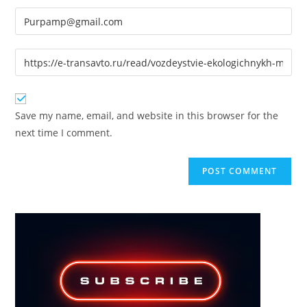
name
Enter
or
your
username
email
Enter
to
address
your
comment
to
website
comment
URL
Save my name, email, and website in this browser for the
(optional)
next time I comment.