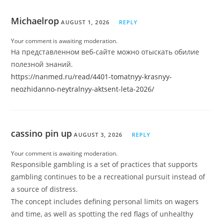
Michaelrop
AUGUST 1, 2026
REPLY
Your comment is awaiting moderation.
На представленном веб-сайте можно отыскать обилие
полезной знаний.
https://nanmed.ru/read/4401-tomatnyy-krasnyy-
neozhidanno-neytralnyy-aktsent-leta-2026/
cassino pin up
AUGUST 3, 2026
REPLY
Your comment is awaiting moderation.
Responsible gambling is a set of practices that supports
gambling continues to be a recreational pursuit instead of
a source of distress.
The concept includes defining personal limits on wagers
and time, as well as spotting the red flags of unhealthy